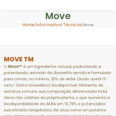
Move
Home
Informativos Técnicos
Move
MOVE TM
O
Move™
é um ingrediente natural, padronizado e
patenteado, extraído da
Boswellia serrata
e formulado
para conter, no mínimo, 20% de AKBA (ácido acetil-11-
ceto-
\beta
-boswélico) biodisponível
.
Diferente de
extratos comuns, sua composição diferenciada inclui
óleos não voláteis da própria planta, o que aumenta a
biodisponibilidade do AKBA em 51,78% e potencializa
sua eficácia terapêutica
.
Ele atua como um potente