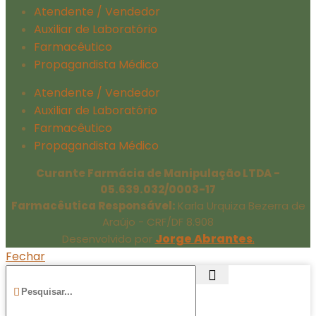
Atendente / Vendedor
Auxiliar de Laboratório
Farmacêutico
Propagandista Médico
Atendente / Vendedor
Auxiliar de Laboratório
Farmacêutico
Propagandista Médico
Curante Farmácia de Manipulação LTDA -
05.639.032/0003-17
Farmacêutica Responsável:
Karla Urquiza Bezerra de
Araújo - CRF/DF 8.908
Jorge Abrantes
.
Desenvolvido por
Fechar