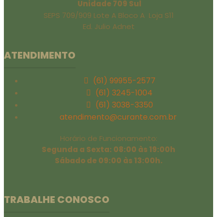
Unidade 709 Sul
SEPS 709/909 Lote A Bloco A Loja S11
Ed. Julio Adnet
ATENDIMENTO
(61) 99955-2577
(61) 3245-1004
(61) 3038-3350
atendimento@curante.com.br
Horário de Funcionamento:
Segunda a Sexta: 08:00 às 19:00h
Sábado de 09:00 às 13:00h.
TRABALHE CONOSCO