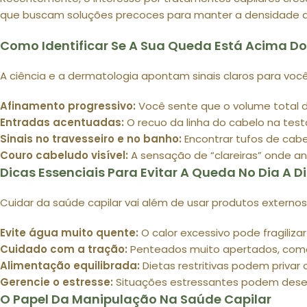
que buscam soluções precoces para manter a densidade do
Como Identificar Se A Sua Queda Está Acima D
A ciência e a dermatologia apontam sinais claros para voc
Afinamento progressivo:
Você sente que o volume total do
Entradas acentuadas:
O recuo da linha do cabelo na test
Sinais no travesseiro e no banho:
Encontrar tufos de cab
Couro cabeludo visível:
A sensação de “clareiras” onde an
Dicas Essenciais Para Evitar A Queda No Dia A D
Cuidar da saúde capilar vai além de usar produtos externo
Evite água muito quente:
O calor excessivo pode fragiliza
Cuidado com a tração:
Penteados muito apertados, como
Alimentação equilibrada:
Dietas restritivas podem privar 
Gerencie o estresse:
Situações estressantes podem desen
O Papel Da Manipulação Na Saúde Capilar