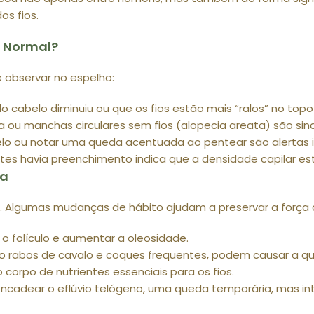
s fios.
o Normal?
ê observar no espelho:
 cabelo diminuiu ou que os fios estão mais “ralos” no top
a ou manchas circulares sem fios (alopecia areata) são sin
elo ou notar uma queda acentuada ao pentear são alertas 
tes havia preenchimento indica que a densidade capilar es
ia
s. Algumas mudanças de hábito ajudam a preservar a força d
r o folículo e aumentar a oleosidade.
 rabos de cavalo e coques frequentes, podem causar a qu
o corpo de nutrientes essenciais para os fios.
cadear o eflúvio telógeno, uma queda temporária, mas in