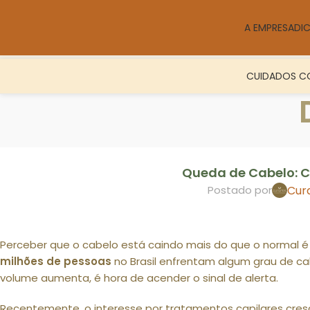
A EMPRESA
DI
CUIDADOS CO
Queda de Cabelo: Co
Cur
Postado por
Perceber que o cabelo está caindo mais do que o normal é
milhões de pessoas
no Brasil enfrentam algum grau de cal
volume aumenta, é hora de acender o sinal de alerta.
Recentemente, o interesse por tratamentos capilares cre