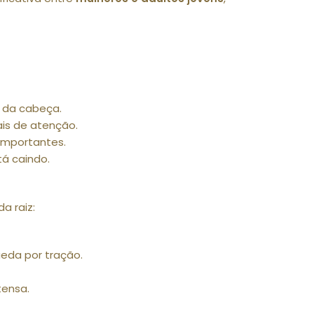
o da cabeça.
ais de atenção.
importantes.
tá caindo.
a raiz:
eda por tração.
tensa.