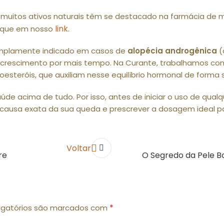
, muitos ativos naturais têm se destacado na farmácia de 
link.
clique em nosso
 amplamente indicado em casos de
alopécia androgênica
(
 crescimento por mais tempo. Na Curante, trabalhamos com
steróis, que auxiliam nesse equilíbrio hormonal de forma su
de acima de tudo. Por isso, antes de iniciar o uso de qual
 a causa exata da sua queda e prescrever a dosagem ideal p
Voltar
re
O Segredo da Pele Bo
*
igatórios são marcados com