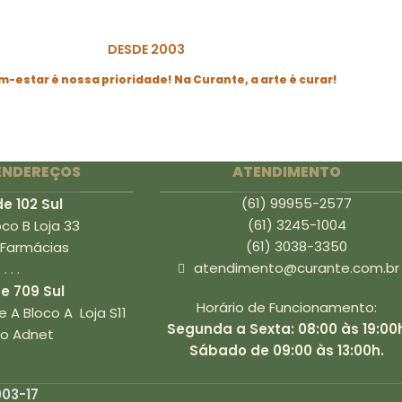
DESDE 2003
-estar é nossa prioridade! Na Curante, a arte é curar!
ENDEREÇOS
ATENDIMENTO
(61) 99955-2577
e 102 Sul
(61) 3245-1004
oco B Loja 33
(61) 3038-3350
 Farmácias
atendimento@curante.com.br
. . . .
e 709 Sul
Horário de Funcionamento:
 A Bloco A Loja S11
Segunda a Sexta: 08:00 às 19:00
lio Adnet
Sábado de 09:00 às 13:00h.
03-17