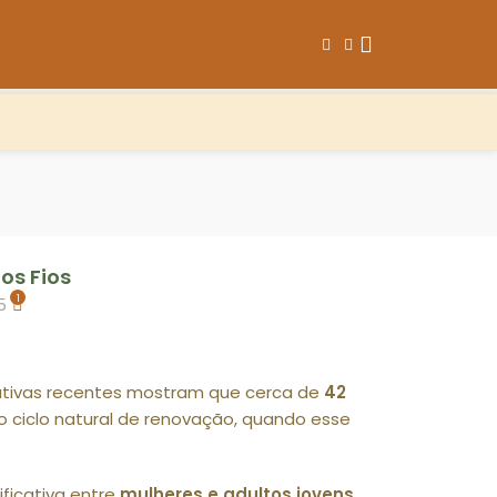
os Fios
1
5
mativas recentes mostram que cerca de
42
do ciclo natural de renovação, quando esse
ficativa entre
mulheres e adultos jovens
,