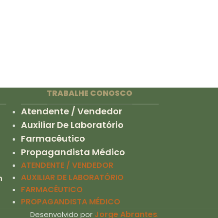
TRABALHE CONOSCO
Atendente / Vendedor
Auxiliar De Laboratório
Farmacêutico
Propagandista Médico
ATENDENTE / VENDEDOR
AUXILIAR DE LABORATÓRIO
h
FARMACÊUTICO
PROPAGANDISTA MÉDICO
Jorge Abrantes
.
Desenvolvido por