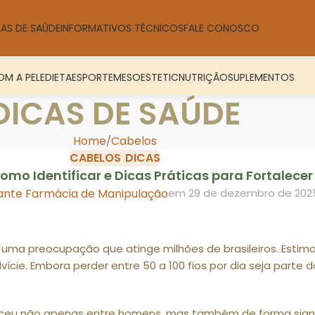
CAS DE SAÚDE
INFORMATIVOS TÉCNICOS
FALE CONOSCO
M A PELE
DIETA
ESPORTE
MESOESTETIC
NUTRIÇÃO
SUPLEMENTOS
DICAS DE SAÚDE
Home
Cabelos
CABELOS
DICAS
,
mo Identificar e Dicas Práticas para Fortalecer 
ante Farmácia de Manipulação
em 29 de dezembro de 202
 uma preocupação que atinge milhões de brasileiros. Esti
vície. Embora perder entre 50 a 100 fios por dia seja parte 
sceu não apenas entre homens, mas também de forma signi