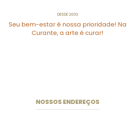
DESDE 2003
Seu bem-estar é nossa prioridade! Na
Curante, a arte é curar!
Especialistas em medicamentos e suplementos
manipulados desde 2003.
NOSSOS ENDEREÇOS
Unidade 102 Sul
CLS 102 Bloco B Loja 33
Rua das Farmácias