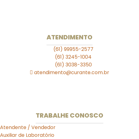
. . . . .
Unidade 709 Sul
SEPS 709/909 Lote A Bloco A Loja S11
Ed. Julio Adnet
ATENDIMENTO
(61) 99955-2577
(61) 3245-1004
(61) 3038-3350
atendimento@curante.com.br
Horário de Funcionamento:
Segunda a Sexta: 08:00 às 19:00h
Sábado de 09:00 às 13:00h.
TRABALHE CONOSCO
Atendente / Vendedor
Auxiliar de Laboratório