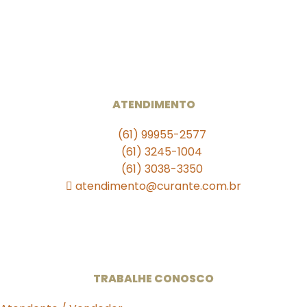
Rua das Farmácias
. . . . .
Unidade 709 Sul
SEPS 709/909 Lote A Bloco A Loja S11
Ed. Julio Adnet
ATENDIMENTO
(61) 99955-2577
(61) 3245-1004
(61) 3038-3350
atendimento@curante.com.br
Horário de Funcionamento:
Segunda a Sexta: 08:00 às 19:00h
Sábado de 09:00 às 13:00h.
TRABALHE CONOSCO