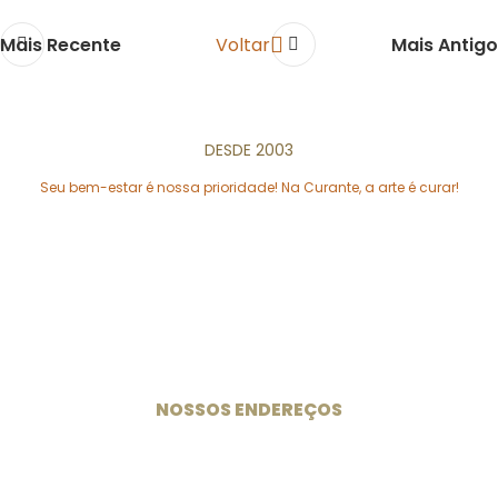
Mais Recente
Voltar
Mais Antigo
DESDE 2003
Seu bem-estar é nossa prioridade! Na Curante, a arte é curar!
Especialistas em medicamentos e suplementos
manipulados desde 2003.
NOSSOS ENDEREÇOS
Unidade 102 Sul
CLS 102 Bloco B Loja 33