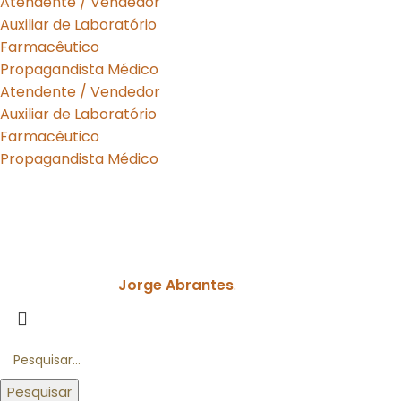
Atendente / Vendedor
Auxiliar de Laboratório
Farmacêutico
Propagandista Médico
Atendente / Vendedor
Auxiliar de Laboratório
Farmacêutico
Propagandista Médico
Curante Farmácia de Manipulação LTDA -
05.639.032/0003-17
Farmacêutica Responsável:
Karla Urquiza Bezerra de
Araújo - CRF/DF 8.908
Jorge Abrantes
.
Desenvolvido por
Pesquisar