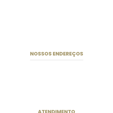
Especialistas em medicamentos e suplementos
manipulados desde 2003.
NOSSOS ENDEREÇOS
Unidade 102 Sul
CLS 102 Bloco B Loja 33
Rua das Farmácias
. . . . .
Unidade 709 Sul
SEPS 709/909 Lote A Bloco A Loja S11
Ed. Julio Adnet
ATENDIMENTO