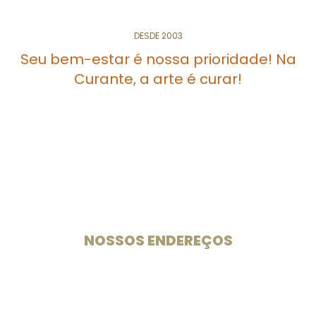
DESDE 2003
L-CISTEÍNA
Antioxidante
Beleza
Nutracêutico Natural
Seu bem-estar é nossa prioridade! Na
Curante, a arte é curar!
Especialistas em medicamentos e suplementos
manipulados desde 2003.
NOSSOS ENDEREÇOS
Unidade 102 Sul
CLS 102 Bloco B Loja 33
Rua das Farmácias
. . . . .