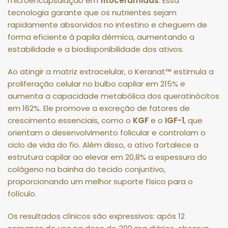
microencapsulação em
fitoceramidas
.
Essa
tecnologia garante que os nutrientes sejam
rapidamente absorvidos no intestino e cheguem de
forma eficiente à papila dérmica, aumentando a
estabilidade e a biodisponibilidade dos ativos
.
Ao atingir a matriz extracelular, o Keranat™ estimula a
proliferação celular no bulbo capilar em
215%
e
aumenta a capacidade metabólica dos queratinócitos
em
162%
.
Ele promove a excreção de fatores de
crescimento essenciais, como o
KGF
e o
IGF-1
, que
orientam o desenvolvimento folicular e controlam o
ciclo de vida do fio
.
Além disso, o ativo fortalece a
estrutura capilar ao elevar em
20,8% a espessura do
colágeno
na bainha do tecido conjuntivo,
proporcionando um melhor suporte físico para o
folículo
.
Os resultados clínicos são expressivos: após 12