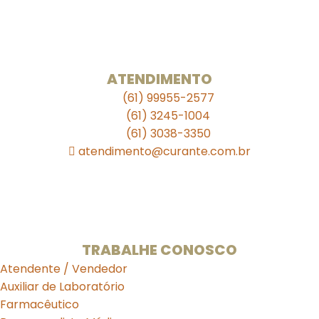
Unidade 709 Sul
SEPS 709/909 Lote A Bloco A Loja S11
Ed. Julio Adnet
ATENDIMENTO
(61) 99955-2577
(61) 3245-1004
(61) 3038-3350
atendimento@curante.com.br
Horário de Funcionamento:
Segunda a Sexta: 08:00 às 19:00h
Sábado de 09:00 às 13:00h.
TRABALHE CONOSCO
Atendente / Vendedor
Auxiliar de Laboratório
Farmacêutico