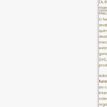
(A, 
man
Meca
O fe
anab
quím
des
meca
esti
gona
(LH)
prod
Adic
fura
ao c
inte
cole
orga