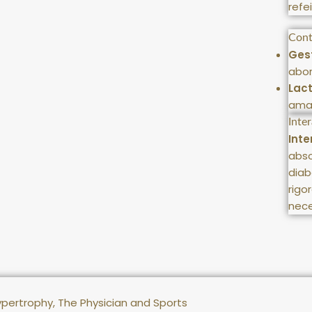
refe
Cont
Ges
abor
Lac
amar
Inte
Int
abso
diab
rigo
nece
hypertrophy, The Physician and Sports