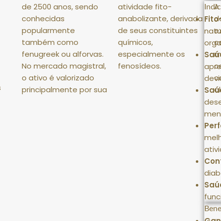
de 2500 anos, sendo
atividade fito-
A
c
Indi
conhecidas
anabolizante, derivada
d
Fit
popularmente
de seus constituintes
e
natu
também como
químicos,
c
org
fenugreek ou alforvas
.
especialmente os
m
Saú
No mercado magistral,
fenosídeos.
c
apre
o ativo é valorizado
c
devi
s
principalmente por sua
a
Saú
dese
men
Per
mel
ativ
Cont
diab
Saú
func
Bene
Gan