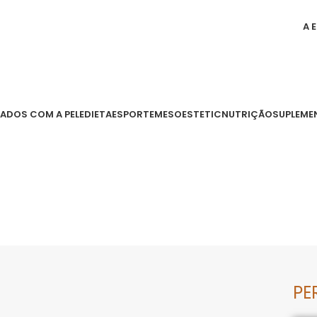
A 
ADOS COM A PELE
DIETA
ESPORTE
MESOESTETIC
NUTRIÇÃO
SUPLEME
PE