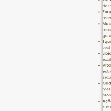
des
Forç
memb
Mas
mas
gord
Equi
test
Libi
exci
Vita
estr
sexu
Qua
met
pro
Açã
sua 