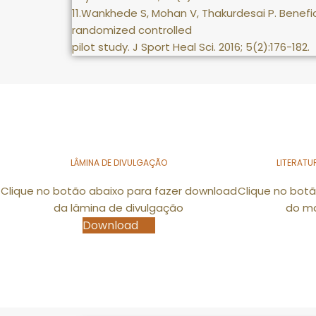
11.Wankhede S, Mohan V, Thakurdesai P. Benefic
randomized controlled
pilot study. J Sport Heal Sci. 2016; 5(2):176-182.
LÂMINA DE DIVULGAÇÃO
LITERATU
Clique no botão abaixo para fazer download
Clique no bot
da lâmina de divulgação
do ma
Download