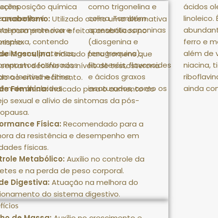
 composição química
omo trigonelina e
ácidos ol
cações
a semente é
colina
.
Também
linoleico
.
o-anabolismo:
Utilizado como uma alternativa
xtremamente rica e
apresenta saponinas
abundant
ral para promover efeitos anabólicos no
omplexa, contendo
(diosgenina e
ferro e 
anismo
.
ucilagens, proteínas,
fenugrequina),
além de v
de Masculina:
Indicado para homens que
ompostos fosforados
fitosteróis, flavonoides
niacina, 
sentam declínio nos níveis de testosterona
omo lecitina e fitina,
e ácidos graxos
riboflavi
do ao envelhecimento
.
lém de alcaloides
insaturados, como os
ainda co
de Feminina:
Indicado para o aumento do
jo sexual e alívio de sintomas da pós-
opausa
.
formance Física:
Recomendado para a
hora da resistência e desempenho em
idades físicas
.
role Metabólico:
Auxílio no controle da
etes e na perda de peso corporal
.
de Digestiva:
Atuação na melhora do
ionamento do sistema digestivo
.
fícios
ho de Massa:
Auxílio no crescimento e