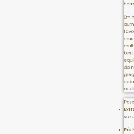
horm
Em h
aume
fav
musc
mul
test
equi
da 
greg
redu
auxi
Poso
Ext
veze
Pó: