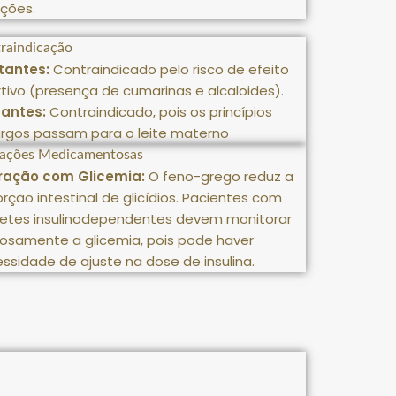
ições
.
raindicação
tantes:
Contraindicado pelo risco de efeito
tivo (presença de cumarinas e alcaloides)
.
tantes:
Contraindicado, pois os princípios
gos passam para o leite materno
rações Medicamentosas
eração com Glicemia:
O feno-grego reduz a
rção intestinal de glicídios.
Pacientes com
etes insulinodependentes
devem monitorar
rosamente a glicemia, pois pode haver
ssidade de ajuste na dose de insulina.