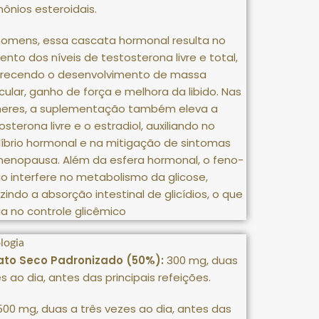
ônios esteroidais
.
omens, essa cascata hormonal resulta no
nto dos níveis de testosterona livre e total,
orecendo o desenvolvimento de massa
ular, ganho de força e melhora da libido
.
Nas
heres, a suplementação também eleva a
osterona livre e o estradiol, auxiliando no
líbrio hormonal e na mitigação de sintomas
menopausa
.
Além da esfera hormonal, o feno-
o interfere no metabolismo da glicose,
zindo a absorção intestinal de glicídios, o que
lia no controle glicêmico
logia
rato Seco Padronizado (50%):
300
mg, duas
s ao dia, antes das principais refeições
.
500
mg, duas a três vezes ao dia, antes das