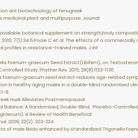
vation ant biotechnology of fenugreek
e medicinal plant and multipurpose. Journal
y available botanical supplement on strength,body compositi
. 2010; 7(1):34.5.Poole C et al. The effects of a commerciall
profiles in resistance-trained males. J Int
onella foenum-graecum Seed Extract(Libifem), on Testosterone
rolled Study. Phyther Res. 2015; 29(8):1123-1130.
onella foenum-graecum seed extract reduces age-related sy
on in healthy aging males in a double-blind randomised clini
:1-9.
greek Husk Alleviates Postmenopausal
Balance: A Randomized, Double-Blind, Placebo-Controlled St
graecum): A Review of Health Beneficial
nal. 2006; 22(2): 203-224.
spects of male libido enhanced by standardized Trigonella f