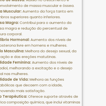
envolvimento de massa muscular e óssea
.
a Muscular:
Aumento da força tanto em
ros superiores quanto inferiores
.
sa Magra:
Contribui para o aumento da
sa magra e redução do percentual de
ura corporal
.
líbrio Hormonal:
Aumento dos níveis de
osterona livre em homens e mulheres
.
do Masculina:
Melhora do desejo sexual, da
tação e das ereções matutinas
.
lidade Feminina:
Aumento dos níveis de
adiol, melhorando a excitação e o desejo
al nas mulheres.
lidade de Vida:
Melhora as funções
abólicas que decaem com a idade,
movendo mais satisfação
.
o Terapêutica:
Oferece suporte através de
rica composição química, que inclui vitaminas