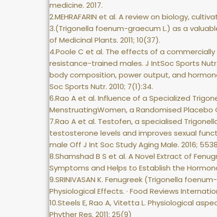
medicine. 2017.
2.MEHRAFARIN et al. A review on biology, culti
3.(Trigonella foenum-graecum L.) as a valuabl
of Medicinal Plants. 2011; 10(37).
4.Poole C et al. The effects of a commerciall
resistance-trained males. J IntSoc Sports Nutr
body composition, power output, and hormonal 
Soc Sports Nutr. 2010; 7(1):34.
6.Rao A et al. Influence of a Specialized Trig
MenstruatingWomen, a Randomised Placebo Cont
7.Rao A et al. Testofen, a specialised Trig
testosterone levels and improves sexual functi
male Off J Int Soc Study Aging Male. 2016; 5538
8.Shamshad B S et al. A Novel Extract of Fenu
Symptoms and Helps to Establish the Hormonal 
9.SRINIVASAN K. Fenugreek (Trigonella foenum-
Physiological Effects. · Food Reviews Internatio
10.Steels E, Rao A, Vitetta L. Physiological a
Phyther Res. 2011; 25(9)