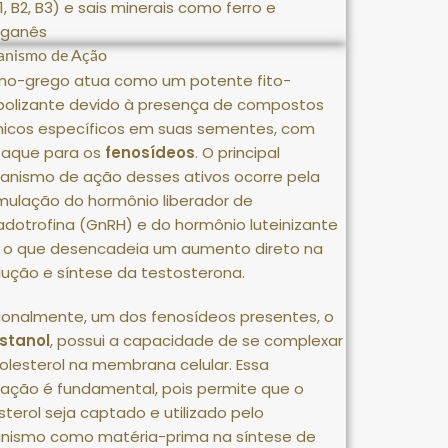
B1, B2, B3) e sais minerais como ferro e
ganês
nismo de Ação
no-grego atua como um potente fito-
olizante devido à presença de compostos
icos específicos em suas sementes, com
taque para os
fenosídeos
.
O principal
nismo de ação desses ativos ocorre pela
mulação do hormônio liberador de
dotrofina (GnRH) e do hormônio luteinizante
, o que desencadeia um aumento direto na
ução e síntese da testosterona
.
ionalmente, um dos fenosídeos presentes, o
stanol
, possui a capacidade de se complexar
olesterol na membrana celular
.
Essa
ração é fundamental, pois permite que o
sterol seja captado e utilizado pelo
nismo como matéria-prima na síntese de