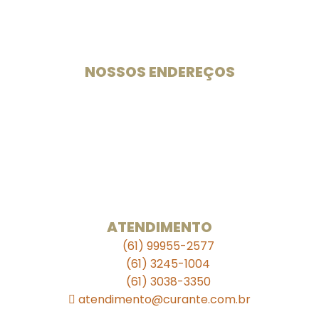
Especialistas em medicamentos e suplementos
manipulados desde 2003.
NOSSOS ENDEREÇOS
Unidade 102 Sul
CLS 102 Bloco B Loja 33
Rua das Farmácias
. . . . .
Unidade 709 Sul
SEPS 709/909 Lote A Bloco A Loja S11
Ed. Julio Adnet
ATENDIMENTO
(61) 99955-2577
(61) 3245-1004
(61) 3038-3350
atendimento@curante.com.br