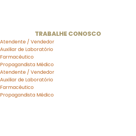
Horário de Funcionamento:
Segunda a Sexta: 08:00 às 19:00h
Sábado de 09:00 às 13:00h.
TRABALHE CONOSCO
Atendente / Vendedor
Auxiliar de Laboratório
Farmacêutico
Propagandista Médico
Atendente / Vendedor
Auxiliar de Laboratório
Farmacêutico
Propagandista Médico
Curante Farmácia de Manipulação LTDA -
05.639.032/0003-17
Farmacêutica Responsável:
Karla Urquiza Bezerra de
Araújo - CRF/DF 8.908