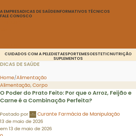
A EMPRESA
DICAS DE SAÚDE
INFORMATIVOS TÉCNICOS
FALE CONOSCO
Pesquisar
Menu
Pesquisar
CUIDADOS COM A PELE
DIETA
ESPORTE
MESOESTETIC
NUTRIÇÃO
SUPLEMENTOS
DICAS DE SAÚDE
Home
Alimentação
Alimentação
Corpo
,
O Poder do Prato Feito: Por que o Arroz, Feijão e
Carne é a Combinação Perfeita?
Curante Farmácia de Manipulação
Postado por
13 de maio de 2026
em 13 de maio de 2026