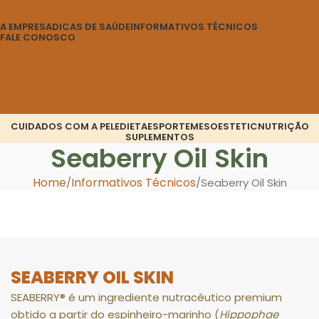
A EMPRESA
DICAS DE SAÚDE
INFORMATIVOS TÉCNICOS
FALE CONOSCO
Pesquisar
Menu
Pesquisar
CUIDADOS COM A PELE
DIETA
ESPORTE
MESOESTETIC
NUTRIÇÃO
SUPLEMENTOS
Seaberry Oil Skin
Home
Informativos Técnicos
Seaberry Oil Skin
SEABERRY OIL SKIN
SEABERRY® é um ingrediente nutracêutico premium
obtido a partir do espinheiro-marinho (
Hippophae