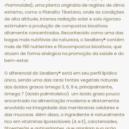
rhamnoides
), uma planta originária de regiões de clima
extremo, como o Planalto Tibetano, onde as condições
de alta altitude, intensa radiação solar e solo rigoroso
estimulam a produção de compostos bioativos
altamente concentrados. Reconhecido como uma das
bagas mais nutritivas da natureza, o SeaBerry® contém
mais de 190 nutrientes e fitocompostos bioativos, que
atuam de forma sinérgica na promoção da saúde e do
bem-estar.
O diferencial do SeaBerry® está em seu perfil lipídico
único, sendo uma das raras fontes vegetais naturais
dos ácidos graxos ômega 3, 6, 9 e, principalmente,
ômega 7 (ácido palmitoleico) um ácido graxo pouco
encontrado na alimentação moderna e diretamente
envolvido na integridade das membranas celulares e
das mucosas. Além disso, o ingrediente é naturalmente
rico em vitaminas lipossolúveis (A e E), carotenoides,
fitoesteróis e antioxidantes, que ampliam sua ação