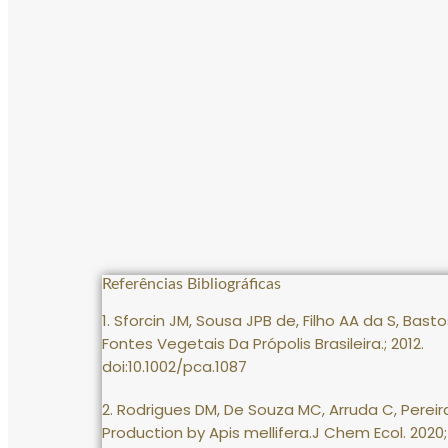
Referências Bibliográficas
1. Sforcin JM, Sousa JPB de, Filho AA da S, Bast
Fontes Vegetais Da Própolis Brasileira.; 2012.
doi:10.1002/pca.1087
2. Rodrigues DM, De Souza MC, Arruda C, Pereira
Production by Apis mellifera.J Chem Ecol. 2020;