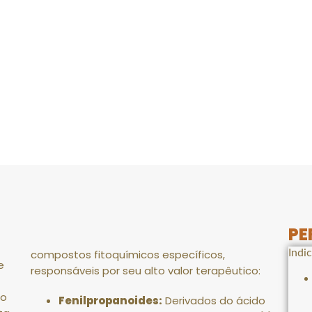
PE
compostos fitoquímicos específicos,
Indi
e
responsáveis por seu alto valor terapêutico
:
o
Fenilpropanoides:
Derivados do ácido