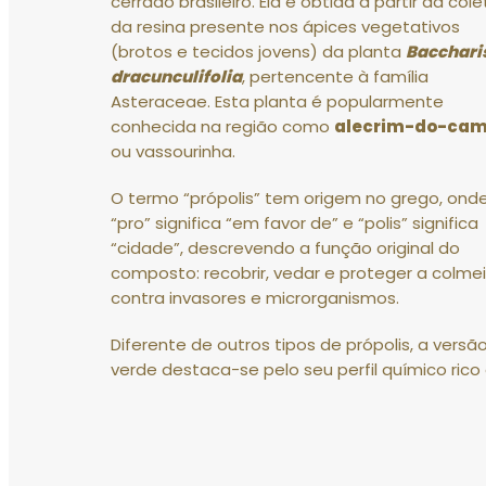
cerrado brasileiro
.
Ela é obtida a partir da cole
da resina presente nos ápices vegetativos
(brotos e tecidos jovens) da planta
Bacchari
dracunculifolia
, pertencente à família
Asteraceae
.
Esta planta é popularmente
conhecida na região como
alecrim-do-ca
ou vassourinha
.
O termo “própolis” tem origem no grego, ond
“pro”
significa “em favor de” e
“polis”
significa
“cidade”, descrevendo a função original do
composto: recobrir, vedar e proteger a colme
contra invasores e microrganismos
.
Diferente de outros tipos de própolis, a versã
verde destaca-se pelo seu perfil químico ric