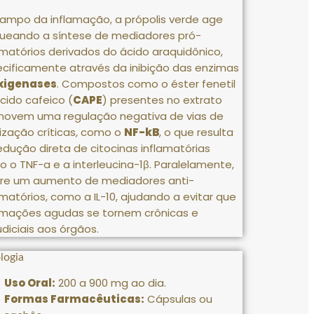
ampo da inflamação, a própolis verde age
ueando a síntese de mediadores pró-
amatórios derivados do ácido araquidônico,
cificamente através da inibição das enzimas
oxigenases
.
Compostos como o éster fenetil
cido cafeico (
CAPE
) presentes no extrato
ovem uma regulação negativa de vias de
lização críticas, como o
NF-kB
, o que resulta
edução direta de citocinas inflamatórias
o o
TNF-a
e a
interleucina-1β
.
Paralelamente,
re um aumento de mediadores anti-
amatórios, como a
IL-10
, ajudando a evitar que
amações agudas se tornem crônicas e
udiciais aos órgãos
.
logia
Uso Oral:
200 a 900 mg ao dia
.
Formas Farmacêuticas:
Cápsulas ou