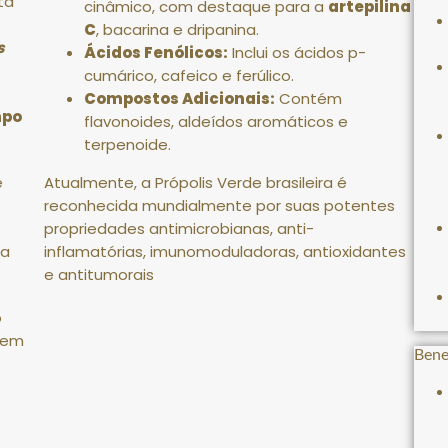
ta
cinâmico, com destaque para a
artepilina
C
, bacarina e dripanina
.
s
Ácidos Fenólicos:
Inclui os ácidos p-
cumárico, cafeico e ferúlico
.
Compostos Adicionais:
Contém
mpo
flavonoides, aldeídos aromáticos e
terpenoide.
e
Atualmente, a Própolis Verde brasileira é
reconhecida mundialmente por suas potentes
propriedades
antimicrobianas, anti-
ia
inflamatórias, imunomoduladoras, antioxidantes
e antitumorais
o
o em
Bene