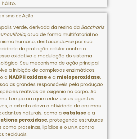
hálito.
nismo de Ação
ópolis Verde, derivada da resina da
Baccharis
unculifolia
, atua de forma multifatorial no
anismo humano, destacando-se por sua
cidade de proteção celular contra o
esse oxidativo e modulação do sistema
ológico
.
Seu mecanismo de ação principal
lve a inibição de complexos enzimáticos
o a
NADPH oxidase
e a
mieloperoxidase
,
são as grandes responsáveis pela produção
spécies reativas de oxigênio no corpo
.
Ao
mo tempo em que reduz esses agentes
vos, o extrato eleva a atividade de enzimas
oxidantes naturais, como a
catalase
e a
tationa peroxidase
, protegendo estruturas
is como proteínas, lipídios e o DNA contra
s teciduais
.