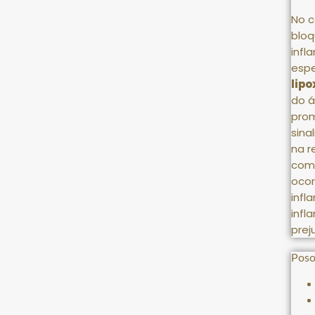
No c
bloq
infl
espe
lip
do á
prom
sina
na r
com
ocor
infl
infl
prej
Poso