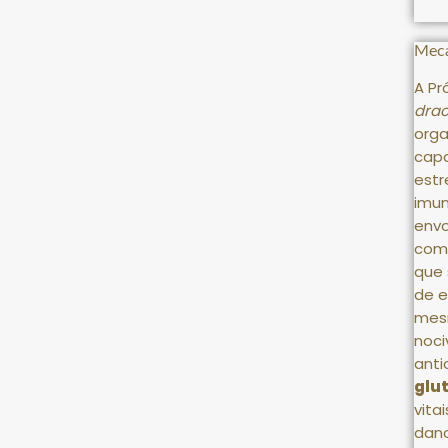
Meca
A Pr
drac
org
capa
estr
imun
envo
com
que 
de e
mes
noci
anti
glu
vita
dano