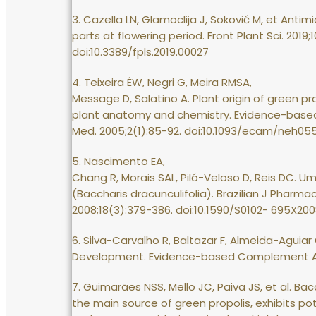
3. Cazella LN, Glamoclija J, Soković M, et Antim
parts at flowering period. Front Plant Sci. 2019;
doi:10.3389/fpls.2019.00027
4. Teixeira ÉW, Negri G, Meira RMSA,
Message D, Salatino A. Plant origin of green pr
plant anatomy and chemistry. Evidence-bas
Med. 2005;2(1):85-92. doi:10.1093/ecam/neh05
5. Nascimento EA,
Chang R, Morais SAL, Piló-Veloso D, Reis DC.
(Baccharis dracunculifolia). Brazilian J Pharma
2008;18(3):379-386. doi:10.1590/S0102- 695X20
6. Silva-Carvalho R, Baltazar F, Almeida-Aguiar
Development. Evidence-based Complement Alte
7. Guimarães NSS, Mello JC, Paiva JS, et al. Bac
the main source of green propolis, exhibits pot