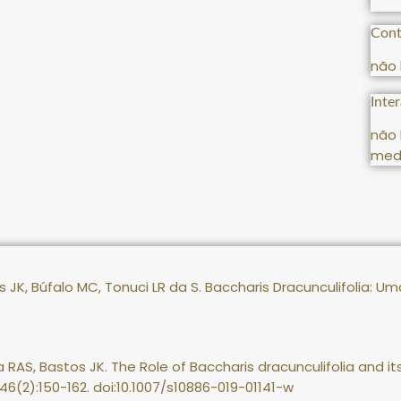
Cont
não 
Inte
não 
med
os JK, Búfalo MC, Tonuci LR da S. Baccharis Dracunculifolia: Um
 RAS, Bastos JK. The Role of Baccharis dracunculifolia and it
46(2):150-162. doi:10.1007/s10886-019-01141-w