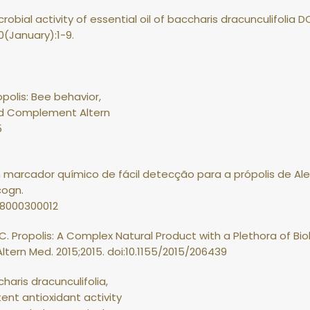
icrobial activity of essential oil of baccharis dracunculifolia
10(January):1-9.
opolis: Bee behavior,
ed Complement Altern
5
 Um marcador químico de fácil detecção para a própolis de
cogn.
08000300012
 C. Propolis: A Complex Natural Product with a Plethora of Bio
rn Med. 2015;2015. doi:10.1155/2015/206439
charis dracunculifolia,
ent antioxidant activity