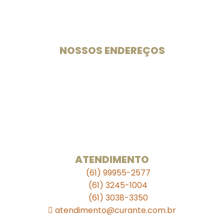
Especialistas em medicamentos e suplementos
manipulados desde 2003.
NOSSOS ENDEREÇOS
Unidade 102 Sul
CLS 102 Bloco B Loja 33
Rua das Farmácias
. . . . .
Unidade 709 Sul
SEPS 709/909 Lote A Bloco A Loja S11
Ed. Julio Adnet
ATENDIMENTO
(61) 99955-2577
(61) 3245-1004
(61) 3038-3350
atendimento@curante.com.br