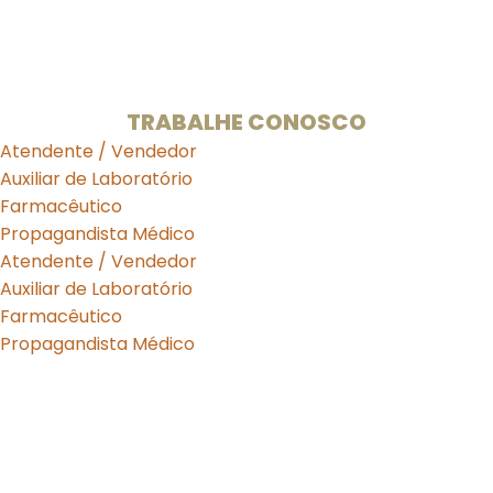
Horário de Funcionamento:
Segunda a Sexta: 08:00 às 19:00h
Sábado de 09:00 às 13:00h.
TRABALHE CONOSCO
Atendente / Vendedor
Auxiliar de Laboratório
Farmacêutico
Propagandista Médico
Atendente / Vendedor
Auxiliar de Laboratório
Farmacêutico
Propagandista Médico
Curante Farmácia de Manipulação LTDA -
05.639.032/0003-17
Farmacêutica Responsável:
Karla Urquiza Bezerra de
Araújo - CRF/DF 8.908