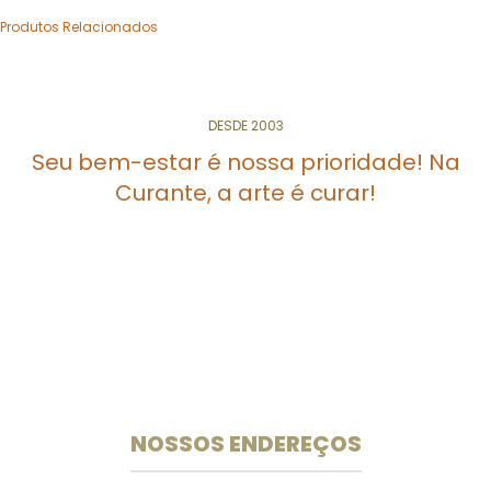
Produtos Relacionados
DESDE 2003
ORMONA
Hormônio feminino
Nutracêutico Natural
Seu bem-estar é nossa prioridade! Na
Curante, a arte é curar!
Especialistas em medicamentos e suplementos
manipulados desde 2003.
NOSSOS ENDEREÇOS
Unidade 102 Sul