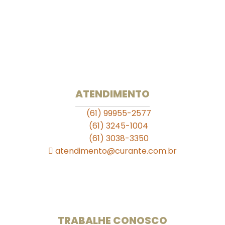
CLS 102 Bloco B Loja 33
Rua das Farmácias
. . . . .
Unidade 709 Sul
SEPS 709/909 Lote A Bloco A Loja S11
Ed. Julio Adnet
ATENDIMENTO
(61) 99955-2577
(61) 3245-1004
(61) 3038-3350
atendimento@curante.com.br
Horário de Funcionamento:
Segunda a Sexta: 08:00 às 19:00h
Sábado de 09:00 às 13:00h.
TRABALHE CONOSCO