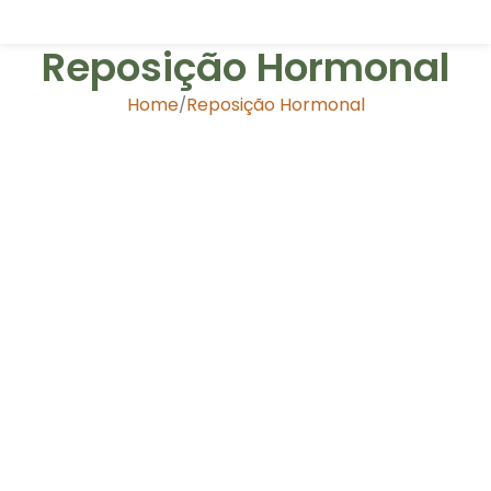
Reposição Hormonal
Home
Reposição Hormonal
MIO-INOSITOL
Reposição Hormonal
Saúde Celular
CIMICIFUGA
Hormônio feminino
Reposição Hormonal
ISOFLAVONA
Hormônio feminino
Reposição Hormonal