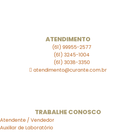
. . . . .
Unidade 709 Sul
SEPS 709/909 Lote A Bloco A Loja S11
Ed. Julio Adnet
ATENDIMENTO
(61) 99955-2577
(61) 3245-1004
(61) 3038-3350
atendimento@curante.com.br
Horário de Funcionamento:
Segunda a Sexta: 08:00 às 19:00h
Sábado de 09:00 às 13:00h.
TRABALHE CONOSCO
Atendente / Vendedor
Auxiliar de Laboratório
Farmacêutico