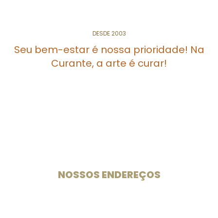
DESDE 2003
Seu bem-estar é nossa prioridade! Na
Curante, a arte é curar!
Especialistas em medicamentos e suplementos
manipulados desde 2003.
NOSSOS ENDEREÇOS
Unidade 102 Sul
CLS 102 Bloco B Loja 33
Rua das Farmácias