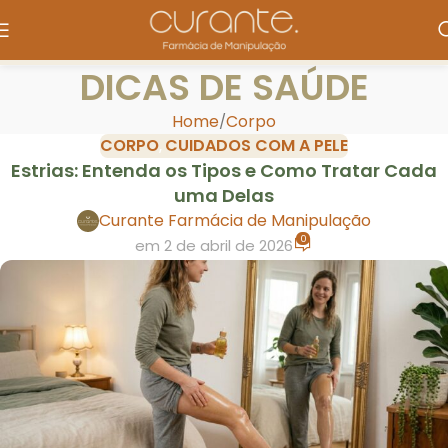
DICAS DE SAÚDE
Home
Corpo
CORPO
CUIDADOS COM A PELE
,
Estrias: Entenda os Tipos e Como Tratar Cada
uma Delas
Curante Farmácia de Manipulação
0
em 2 de abril de 2026