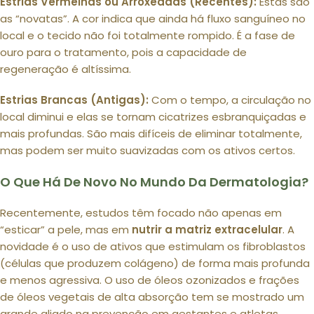
Estrias Vermelhas ou Arroxeadas (Recentes):
Estas são
as “novatas”. A cor indica que ainda há fluxo sanguíneo no
local e o tecido não foi totalmente rompido. É a fase de
ouro para o tratamento, pois a capacidade de
regeneração é altíssima.
Estrias Brancas (Antigas):
Com o tempo, a circulação no
local diminui e elas se tornam cicatrizes esbranquiçadas e
mais profundas. São mais difíceis de eliminar totalmente,
mas podem ser muito suavizadas com os ativos certos.
O Que Há De Novo No Mundo Da Dermatologia?
Recentemente, estudos têm focado não apenas em
“esticar” a pele, mas em
nutrir a matriz extracelular
. A
novidade é o uso de ativos que estimulam os fibroblastos
(células que produzem colágeno) de forma mais profunda
e menos agressiva. O uso de óleos ozonizados e frações
de óleos vegetais de alta absorção tem se mostrado um
grande aliado na prevenção em gestantes e atletas.