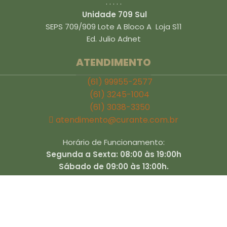
. . . . .
Unidade 709 Sul
SEPS 709/909 Lote A Bloco A Loja S11
Ed. Julio Adnet
ATENDIMENTO
(61) 99955-2577
(61) 3245-1004
(61) 3038-3350
atendimento@curante.com.br
Horário de Funcionamento:
Segunda a Sexta: 08:00 às 19:00h
Sábado de 09:00 às 13:00h.
TRABALHE CONOSCO
Atendente / Vendedor
Auxiliar de Laboratório