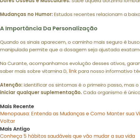
Dores Ósseas e Musculares:
Sabe aquela dorzinha lombar 
Mudanças no Humor:
Estudos recentes relacionam a baixa 
A Importância Da Personalização
Quando os sinais aparecem, o caminho mais seguro é busca
manipulada permite que a dosagem seja ajustada exatame
Na Curante, acompanhamos evolução desses ativos, garant
link
saber mais sobre vitamina D,
para nosso informativo té
Atenção:
Identificar os sintomas é o primeiro passo, mas
iniciar qualquer suplementação.
Cada organismo é único 
Mais Recente
Menopausa: Entenda as Mudanças e Como Manter sua Vi
Voltar
Mais Antigo
Conheça 5 hábitos saudáveis que vão mudar a sua vida