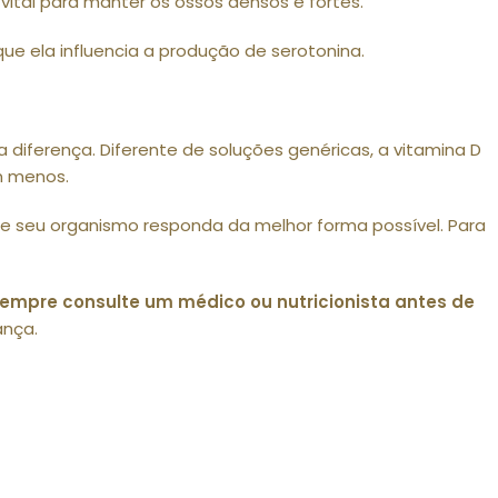
ital para manter os ossos densos e fortes.
ue ela influencia a produção de serotonina.
a diferença. Diferente de soluções genéricas, a vitamina D
m menos.
e seu organismo responda da melhor forma possível. Para
empre consulte um médico ou nutricionista antes de
ança.