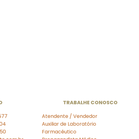
O
TRABALHE CONOSCO
577
Atendente / Vendedor
004
Auxiliar de Laboratório
350
Farmacêutico