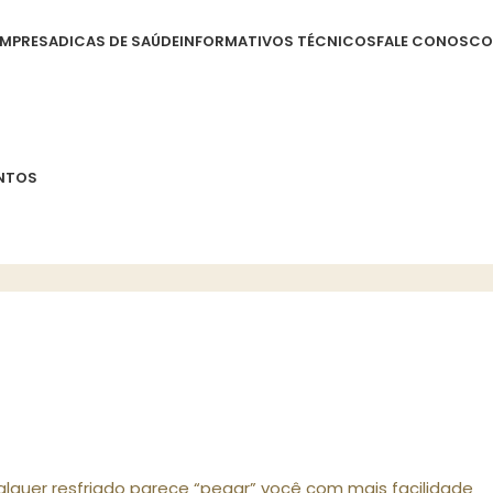
EMPRESA
DICAS DE SAÚDE
INFORMATIVOS TÉCNICOS
FALE CONOSCO
NTOS
quer resfriado parece “pegar” você com mais facilidade