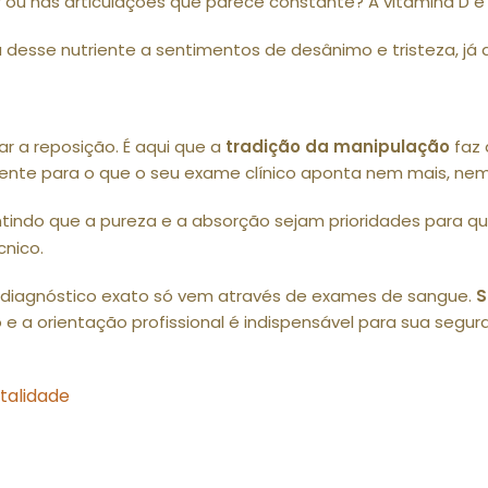
ou nas articulações que parece constante? A vitamina D é v
desse nutriente a sentimentos de desânimo e tristeza, já q
r a reposição. É aqui que a
tradição da manipulação
faz 
nte para o que o seu exame clínico aponta nem mais, ne
indo que a pureza e a absorção sejam prioridades para qu
cnico.
 o diagnóstico exato só vem através de exames de sangue.
S
e a orientação profissional é indispensável para sua segur
talidade