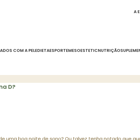
A 
ADOS COM A PELE
DIETA
ESPORTE
MESOESTETIC
NUTRIÇÃO
SUPLEME
na D?
e uma boa noite de sono? Ou talvez tenha notado que qual