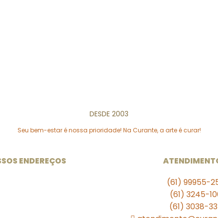
DESDE 2003
Seu bem-estar é nossa prioridade! Na Curante, a arte é curar!
SOS ENDEREÇOS
ATENDIMENT
(61) 99955-2
nidade 102 Sul
102 Bloco B Loja 33
(61) 3245-1
a das Farmácias
(61) 3038-3
. . . . .