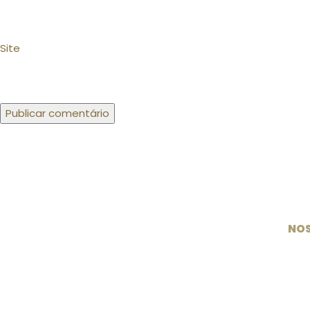
Site
NOS
U
CLS 
Especialistas em medicamentos e
Ru
suplementos manipulados desde 2003.