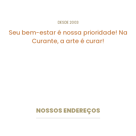
DESDE 2003
Seu bem-estar é nossa prioridade! Na
Curante, a arte é curar!
Especialistas em medicamentos e suplementos
manipulados desde 2003.
NOSSOS ENDEREÇOS
Unidade 102 Sul
CLS 102 Bloco B Loja 33