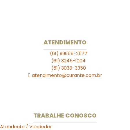
Rua das Farmácias
. . . . .
Unidade 709 Sul
SEPS 709/909 Lote A Bloco A Loja S11
Ed. Julio Adnet
ATENDIMENTO
(61) 99955-2577
(61) 3245-1004
(61) 3038-3350
atendimento@curante.com.br
Horário de Funcionamento:
Segunda a Sexta: 08:00 às 19:00h
Sábado de 09:00 às 13:00h.
TRABALHE CONOSCO
Atendente / Vendedor